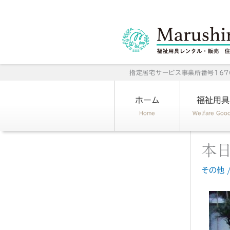
内
容
を
ス
キ
指定居宅サービス事業所番号1670
ッ
プ
ホーム
福祉用具
Home
Welfare Goo
本
その他