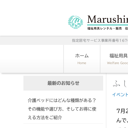
内
容
を
ス
キ
指定居宅サービス事業所番号1670
ッ
プ
ホーム
福祉用具
Home
Welfare Goo
ふ
最新のお知らせ
イベン
介護ベッドにはどんな種類がある？
その機能や選び方、そしてお得に使
7月
える方法をご紹介
んで