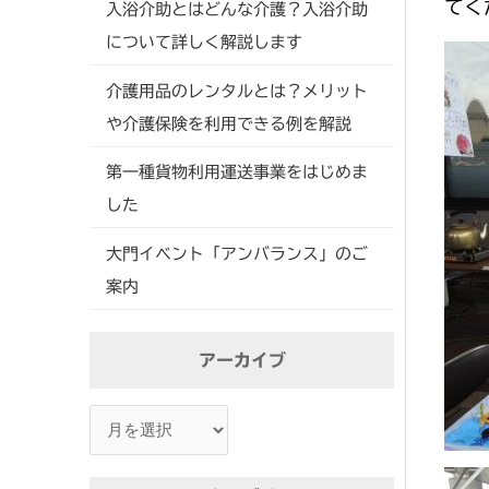
てく
入浴介助とはどんな介護？入浴介助
について詳しく解説します
介護用品のレンタルとは？メリット
や介護保険を利用できる例を解説
第一種貨物利用運送事業をはじめま
した
大門イベント「アンバランス」のご
案内
ア
アーカイブ
ー
カ
イ
ブ