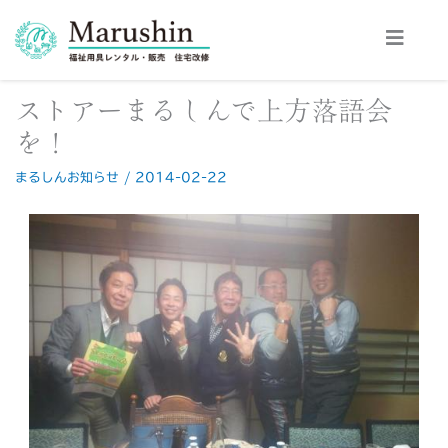
内
容
を
ス
ストアーまるしんで上方落語会
キ
ッ
を！
プ
まるしんお知らせ
/
2014-02-22