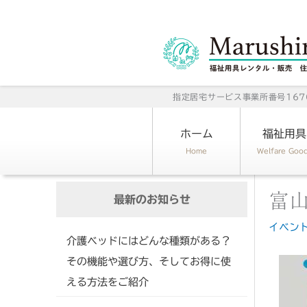
内
容
を
ス
キ
指定居宅サービス事業所番号1670
ッ
プ
ホーム
福祉用具
Home
Welfare Goo
富
最新のお知らせ
イベン
介護ベッドにはどんな種類がある？
その機能や選び方、そしてお得に使
える方法をご紹介