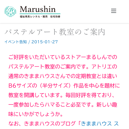
内
容
を
ス
パステルアート教室のご案内
キ
ッ
イベント告知
/
2015-01-27
プ
ご好評をいただいているストアーまるしんでの
パステルアート教室のご案内です。アトリエの
通常のきままハウスさんでの定期教室とは違い
B6サイズの（半分サイズ）作品を中心を題材に
教室を開講しています。毎回好評を得ており、
一度参加したらハマること必至です。新しい趣
味にいかがでしょうか。
なお、きままハウスのブログ「
きままハウス ス