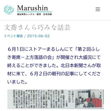
内
容
を
ス
文喬さんら巧みな話芸
キ
ッ
イベント報告
/
2015-06-02
プ
６月1日にストアーまるしんにて「第２回ふし
き寄席－上方落語の会」が開催され大盛況にて
終えることができました。北日本新聞さんが取
材に来て、６月２日の朝刊の記事にしてくださ
いました。