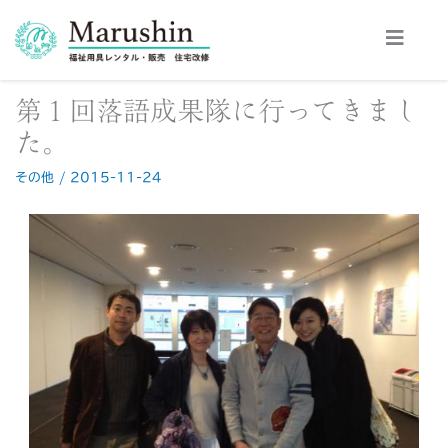
内
容
を
ス
第１回落語成果隊に行ってきまし
キ
ッ
た。
プ
その他
/
2015-11-24