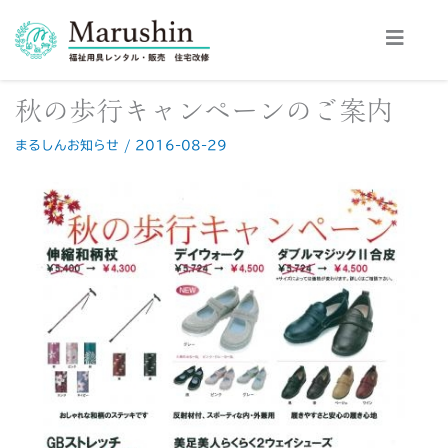
内
容
を
ス
秋の歩行キャンペーンのご案内
キ
ッ
まるしんお知らせ
/
2016-08-29
プ