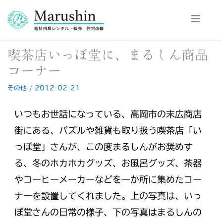
内
容
を
ス
喫茶店いっぽ堂に、まるしん商品
キ
ッ
コーナー
プ
その他
/
2012-02-21
いつもお世話になっている、高岡市の末広商店
街にある、パズ
ルや雑貨も取り扱う喫茶店「い
っぽ堂」さんが、この度まるしんがお奨めす
る、冬のホカホカグッズ、お風呂グッズ、茶器
やコーヒーメーカーなどを一か所に集めたコー
ナーを設置してくれました。上の写真は、いっ
ぽ堂さんの日常の様子、下の写真はまるしんの