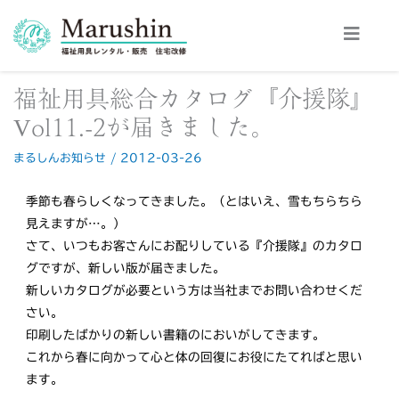
内
容
を
ス
福祉用具総合カタログ『介援隊』
キ
ッ
Vol11.-2が届きました。
プ
まるしんお知らせ
/
2012-03-26
季節も春らしくなってきました。（とはいえ、雪もちらちら
見えますが…。）
さて、いつもお客さんにお配りしている『介援隊』のカタロ
グですが、新しい版が届きました。
新しいカタログが必要という方は当社までお問い合わせくだ
さい。
印刷したばかりの新しい書籍のにおいがしてきます。
これから春に向かって心と体の回復にお役にたてればと思い
ます。